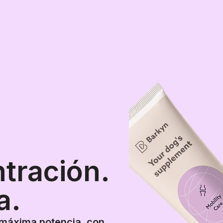
tración.
a.
máxima potencia, con