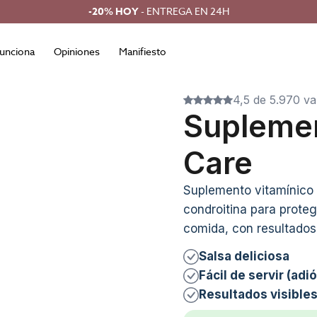
-20% HOY
- ENTREGA EN 24H
unciona
Opiniones
Manifiesto
4,5 de 5.970 va
Suplemen
Care
Suplemento vitamínico 
condroitina para protege
comida, con resultados
Salsa deliciosa
Fácil de servir (adió
Resultados visibles