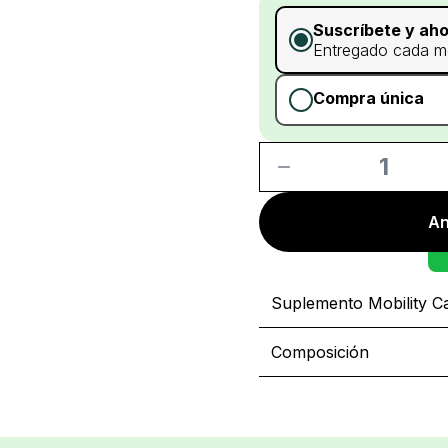
Suscríbete y aho
Entregado cada m
Compra única
1
An
Suplemento Mobility C
Composición