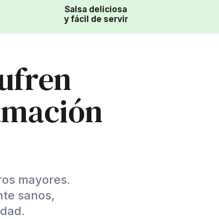
Salsa deliciosa
y fácil de servir
ufren
lamación
rros mayores.
nte sanos,
idad.