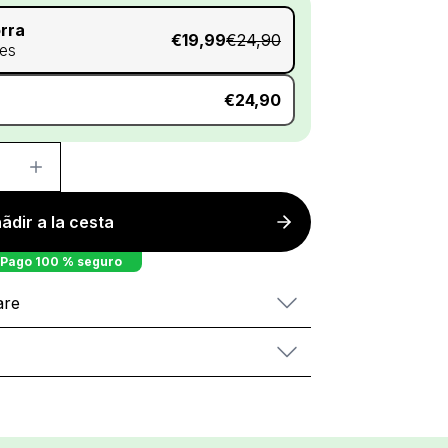
rra
€19,99
€24,90
es
€24,90
ãdir a la cesta
Pago 100 % seguro
are