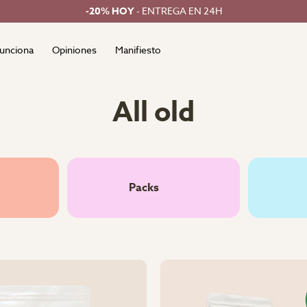
-20% HOY
- ENTREGA EN 24H
unciona
Opiniones
Manifiesto
All old
Packs