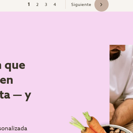
1
2
3
4
Siguiente
n que
 en
ta — y
rsonalizada