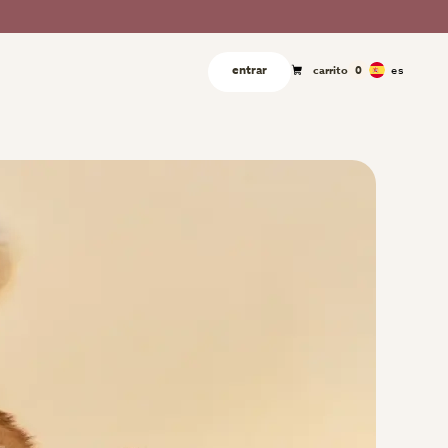
entrar
es
carrito
0