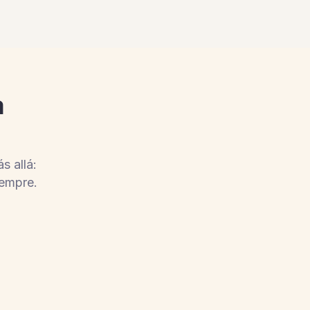
a
s allá:
iempre.