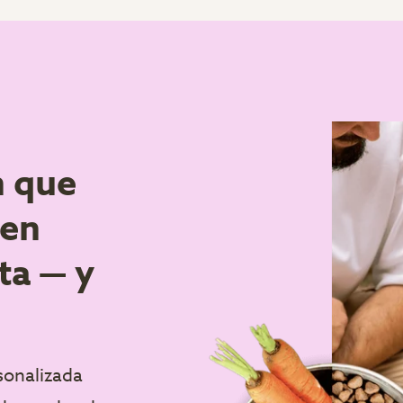
n que
 en
ta — y
rsonalizada