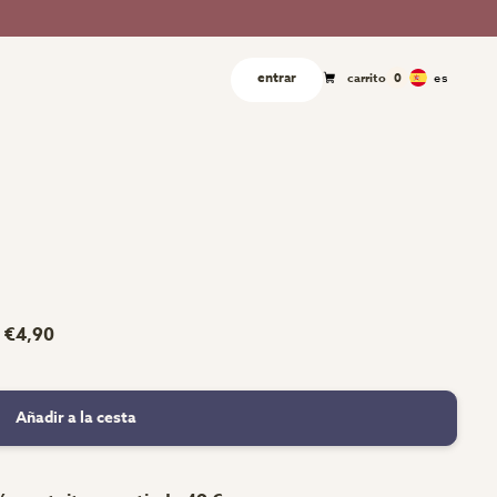
entrar
es
carrito
0
€4,90
Añadir a la cesta