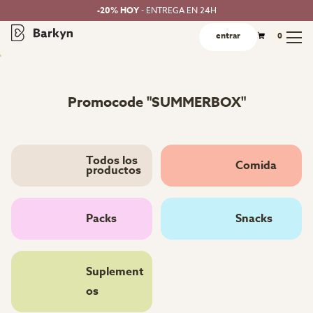
-20% HOY
- ENTREGA EN 24H
entrar
0
Promocode "SUMMERBOX"
Todos los
Comida
productos
Packs
Snacks
Suplement
os