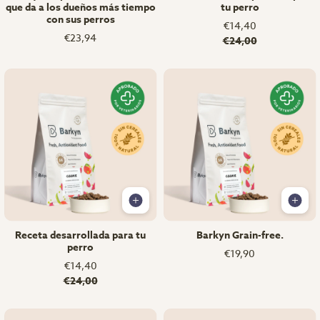
que da a los dueños más tiempo
tu perro
con sus perros
€14,40
€23,94
€24,00
Receta desarrollada para tu
Barkyn Grain-free.
perro
€19,90
€14,40
€24,00