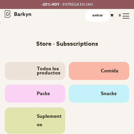
-20% HOY
- ENTREGA EN 24H
entrar
0
Store · Subsscriptions
Todos los
Comida
productos
Packs
Snacks
Suplement
os