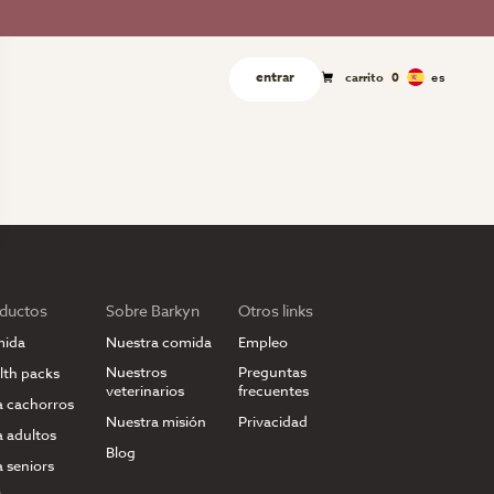
entrar
es
carrito
0
ductos
Sobre Barkyn
Otros links
ida
Nuestra comida
Empleo
Nuestros
Preguntas
lth packs
veterinarios
frecuentes
a cachorros
Nuestra misión
Privacidad
a adultos
Blog
a seniors