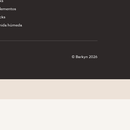
ks
lementos
cks
ida húmeda
© Barkyn 2026