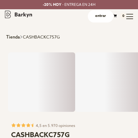
-20% HOY
- ENTREGA EN 24H
entrar
0
CASHBACKC757G
Tienda
4,5 en 5.970 opiniones
CASHBACKC757G